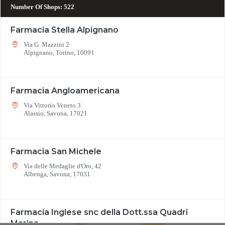
Number Of Shops
:
522
Farmacia Stella Alpignano
Via G. Mazzini 2
Alpignano, Torino, 10091
Farmacia Angloamericana
Via Vittorio Veneto 3
Alassio, Savona, 17021
Farmacia San Michele
Via delle Medaglie d'Oro, 42
Albenga, Savona, 17031
22
4
7
9
Farmacia Inglese snc della Dott.ssa Quadri
Marina