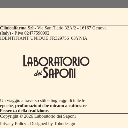
Marina di Castagneto Carducci, Toscana, 57022
0565 744572
Clinicalfarma Srl
- Via Sant’Ilario 32A/2 - 16167 Genova
Farmacia Marchionneschi
(Italy) - P.iva 02477590992
IDENTIFIANT UNIQUE FR329756_03YNIA
Corso Matteotti, 84
Cecina, Toscana, 57023
0586 684680
Farmacia Del Levante
Via Giovanni Gelati, 10
Livorno, Toscana, 57124
0586 899429
Un viaggio attraverso stili e linguaggi di tutte le
epoche,
profumazioni che mirano a catturare
l’essenza della tradizione.
Farmacia Martinelli Dr.Francesca
Copyright © 2026 Laboratorio dei Saponi
Privacy Policy
- Designed by
Tohudesign
Via Pisana, 962