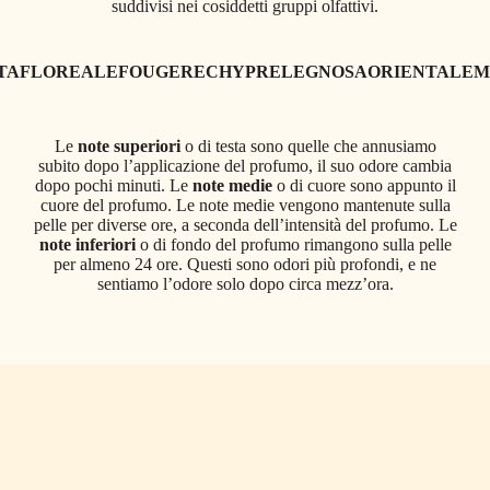
suddivisi nei cosiddetti gruppi olfattivi.
TA
FLOREALE
FOUGERE
CHYPRE
LEGNOSA
ORIENTALE
M
Le
note superiori
o di testa sono quelle che annusiamo
subito dopo l’applicazione del profumo, il suo odore cambia
dopo pochi minuti. Le
note medie
o di cuore sono appunto il
cuore del profumo. Le note medie vengono mantenute sulla
pelle per diverse ore, a seconda dell’intensità del profumo. Le
note inferiori
o di fondo del profumo rimangono sulla pelle
per almeno 24 ore. Questi sono odori più profondi, e ne
sentiamo l’odore solo dopo circa mezz’ora.