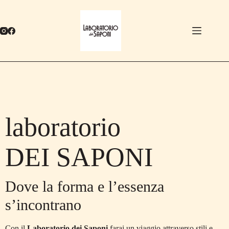
Salta
al
contenuto
laboratorio
DEI SAPONI
Dove la forma e l’essenza
s’incontrano
Con il
Laboratorio dei Saponi
farai un viaggio attraverso stili e