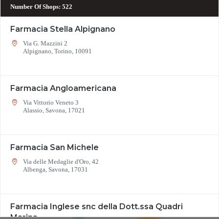
Number Of Shops
:
522
Farmacia Stella Alpignano
Via G. Mazzini 2
Alpignano, Torino, 10091
Farmacia Angloamericana
Via Vittorio Veneto 3
Alassio, Savona, 17021
Farmacia San Michele
Via delle Medaglie d'Oro, 42
Albenga, Savona, 17031
22
4
7
9
Farmacia Inglese snc della Dott.ssa Quadri
Marina