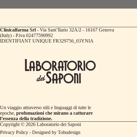
Marina di Castagneto Carducci, Toscana, 57022
0565 744572
Clinicalfarma Srl
- Via Sant’Ilario 32A/2 - 16167 Genova
Farmacia Marchionneschi
(Italy) - P.iva 02477590992
IDENTIFIANT UNIQUE FR329756_03YNIA
Corso Matteotti, 84
Cecina, Toscana, 57023
0586 684680
Farmacia Del Levante
Via Giovanni Gelati, 10
Livorno, Toscana, 57124
0586 899429
Un viaggio attraverso stili e linguaggi di tutte le
epoche,
profumazioni che mirano a catturare
l’essenza della tradizione.
Farmacia Martinelli Dr.Francesca
Copyright © 2026 Laboratorio dei Saponi
Privacy Policy
- Designed by
Tohudesign
Via Pisana, 962