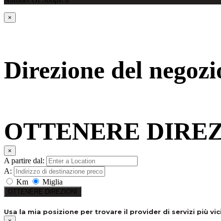
×
Direzione del negozi
OTTENERE DIREZ
×
A partire dal:
A:
Km
Miglia
OTTENERE DIREZIONI
Usa la mia posizione per trovare il provider di servizi più vi
×