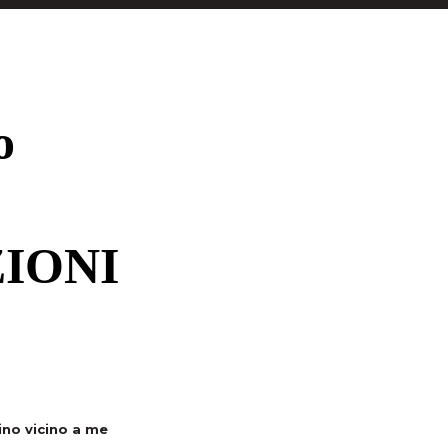
o
IONI
cino vicino a me