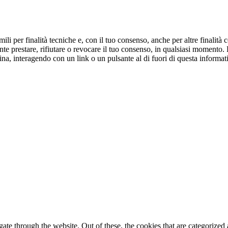
ili per finalità tecniche e, con il tuo consenso, anche per altre finalità 
te prestare, rifiutare o revocare il tuo consenso, in qualsiasi momento. Pu
na, interagendo con un link o un pulsante al di fuori di questa inform
e through the website. Out of these, the cookies that are categorized a