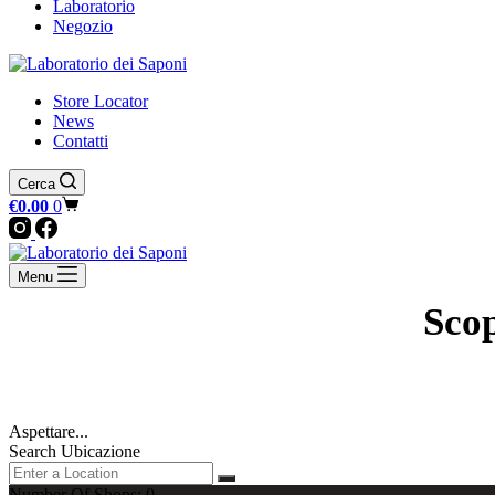
Laboratorio
Negozio
Store Locator
News
Contatti
Cerca
Carrello
€
0.00
0
Menu
Scop
Aspettare...
Search Ubicazione
Number Of Shops
:
0