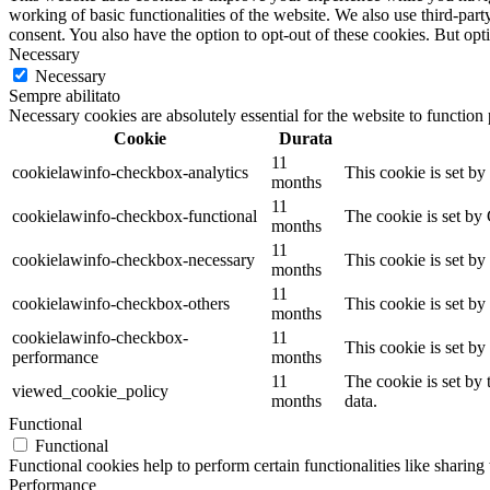
working of basic functionalities of the website. We also use third-pa
consent. You also have the option to opt-out of these cookies. But op
Necessary
Necessary
Sempre abilitato
Necessary cookies are absolutely essential for the website to function
Cookie
Durata
11
cookielawinfo-checkbox-analytics
This cookie is set b
months
11
cookielawinfo-checkbox-functional
The cookie is set by
months
11
cookielawinfo-checkbox-necessary
This cookie is set b
months
11
cookielawinfo-checkbox-others
This cookie is set b
months
cookielawinfo-checkbox-
11
This cookie is set b
performance
months
11
The cookie is set by
viewed_cookie_policy
months
data.
Functional
Functional
Functional cookies help to perform certain functionalities like sharing 
Performance