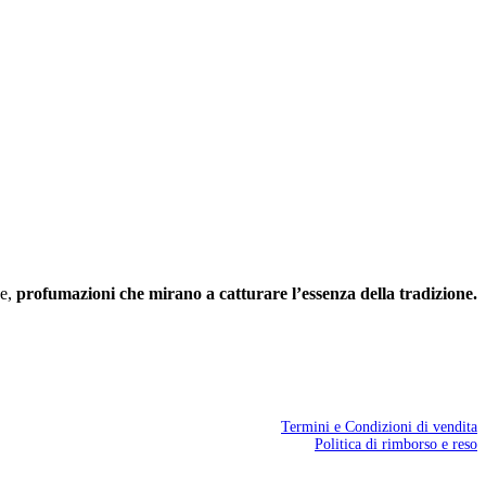
he,
profumazioni che mirano a catturare l’essenza della tradizione.
Termini e Condizioni di vendita
Politica di rimborso e reso