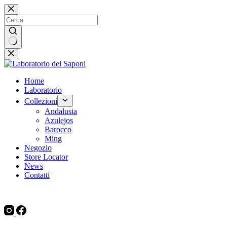
Salta
al
contenuto
Nessun
risultato
Home
Laboratorio
Collezioni
Andalusia
Azulejos
Barocco
Ming
Negozio
Store Locator
News
Contatti