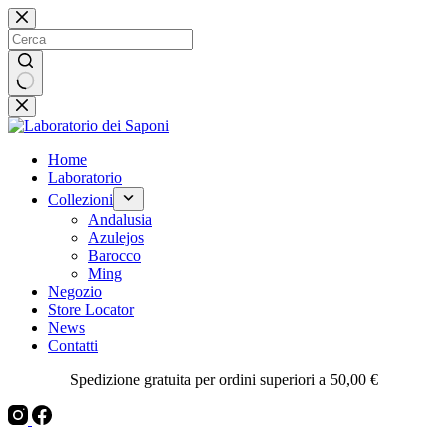
Salta
al
contenuto
Nessun
risultato
Home
Laboratorio
Collezioni
Andalusia
Azulejos
Barocco
Ming
Negozio
Store Locator
News
Contatti
Spedizione gratuita per ordini superiori a 50,00 €